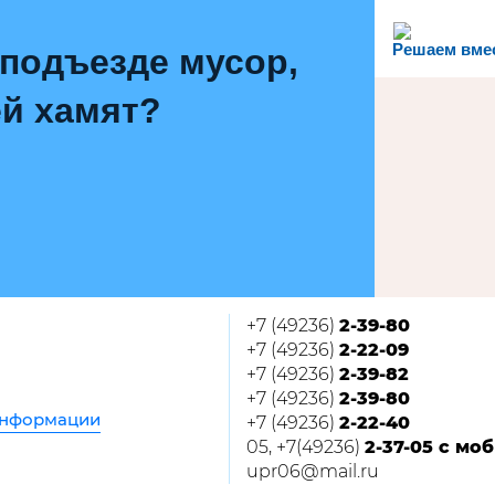
Решаем вме
 подъезде мусор,
й хамят?
+7 (49236)
2-39-80
+7 (49236)
2-22-09
+7 (49236)
2-39-82
+7 (49236)
2-39-80
информации
+7 (49236)
2-22-40
05, +7(49236)
2-37-05 с мо
upr06@mail.ru