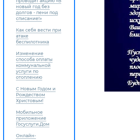
проводит акцию «В
новый год без
долгов - пени под
списание!»
Как себя вести при
атаке
беспилотника
Изменение
способа оплаты
коммунальной
услуги по
отоплению
С Новым Годом и
Рождеством
Христовым!
Мобильное
приложение
Госуслуги.Дом
Онлайн-