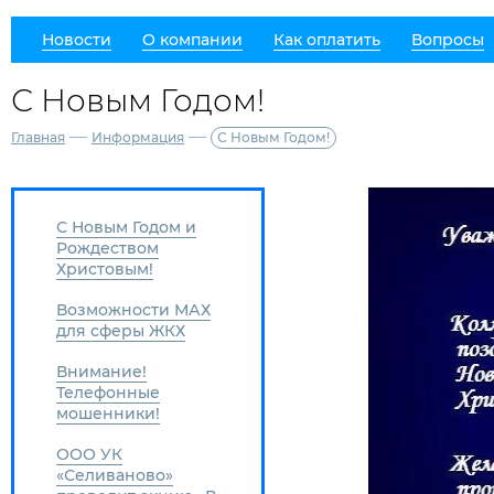
Новости
О компании
Как оплатить
Вопросы
С Новым Годом!
—
—
Главная
Информация
С Новым Годом!
С Новым Годом и
Рождеством
Христовым!
Возможности МАХ
для сферы ЖКХ
Внимание!
Телефонные
мошенники!
ООО УК
«Селиваново»