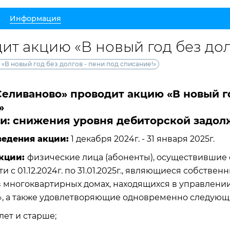
Информация
т акцию «В новый год без дол
В новый год без долгов - пени под списание!»
еливаново» проводит акцию «В новый го
»
и: снижения уровня дебиторской задо
едения акции:
1 декабря 2024г. - 31 января 2025г.
акции:
физические лица (абоненты), осуществившие
и с 01.12.2024г. по 31.01.2025г., являющиеся собств
 многоквартирных домах, находящихся в управлени
», а также удовлетворяющие одновременно следующ
 лет и старше;