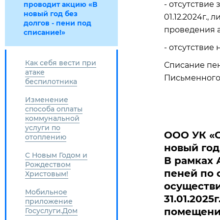
- отсутствие
проводит акцию «В
новый год без
01.12.2024г.
долгов - пени под
проведения 
списание!»
- отсутствие
Как себя вести при
Списание пени
атаке
Письменного
беспилотника
Изменение
способа оплаты
коммунальной
услуги по
ООО УК «Се
отоплению
новый год
С Новым Годом и
В рамках 
Рождеством
пеней по 
Христовым!
осуществи
Мобильное
31.01.202
приложение
помещений
Госуслуги.Дом