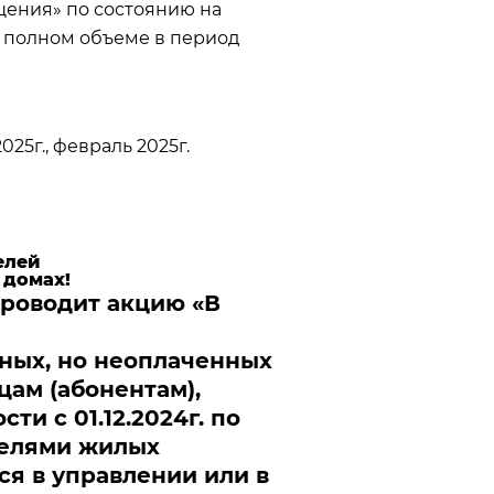
щения» по состоянию на
 в полном объеме в период
25г., февраль 2025г.
елей
 домах!
 проводит акцию «В
ных, но неоплаченных
цам (абонентам),
и с 01.12.2024г. по
телями жилых
я в управлении или в