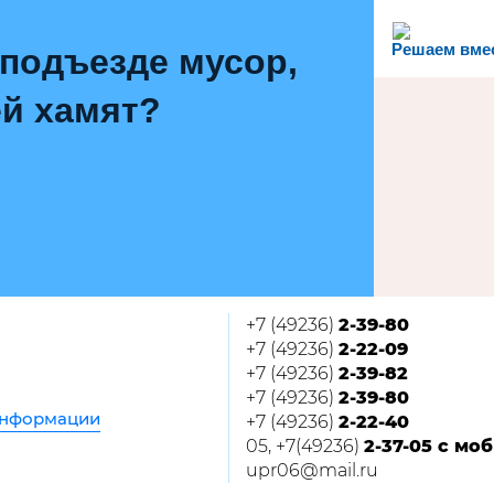
Решаем вме
 подъезде мусор,
й хамят?
+7 (49236)
2-39-80
+7 (49236)
2-22-09
+7 (49236)
2-39-82
+7 (49236)
2-39-80
информации
+7 (49236)
2-22-40
05, +7(49236)
2-37-05 с мо
upr06@mail.ru