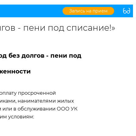
Запись на прием
гов - пени под списание!»
д без долгов - пени под
лженности
 оплату просроченной
енниками, нанимателями жилых
и или в обслуживании ООО УК
им условиям: