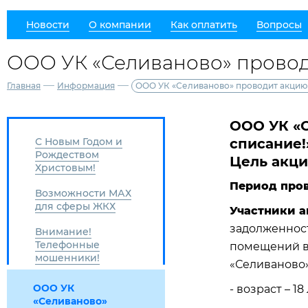
Новости
О компании
Как оплатить
Вопросы
ООО УК «Селиваново» проводи
—
—
Главная
Информация
ООО УК «Селиваново» проводит акцию «
ООО УК «С
С Новым Годом и
списание!
Рождеством
Цель акци
Христовым!
Период пров
Возможности МАХ
для сферы ЖКХ
Участники 
задолженност
Внимание!
Телефонные
помещений в
мошенники!
«Селиваново
ООО УК
- возраст – 18
«Селиваново»