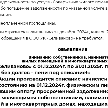
 задолженности по услуге «Содержание жилого поме
, либо погашение задолженности по указанной услуге
акции;
 неоплаченной госпошлины.
 отразится в квитанциях за декабрь 2024г., январь 20
 обращения в ООО УК «Селиваново» не требуется.
ОБЪЯВЛЕНИЕ
Вниманию собственников, нанимат
жилых помещений в многоквартирных
ливаново» с 01.12.2024г. по 31.01.2025г.
 без долгов - пени под списание!»
Акции производится списание начислен
состоянию на 01.12.2024г. физическим ли
вшим оплату просроченной задолженност
5г. являющимся собственниками, нанима
 в многоквартирных домах, находящихс