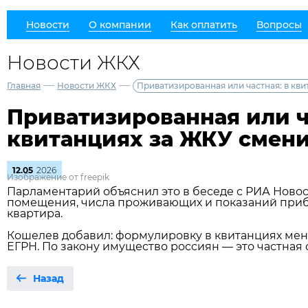
Новости
О компании
Как оплатить
Вопросы
Новости ЖКХ
—
—
Главная
Новости ЖКХ
Приватизированная или частная: в кв
Приватизированная или ч
квитанциях за ЖКУ смен
12.05
2026
Изображение от freepik
Парламентарий объяснил это в беседе с РИА Новос
помещения, числа проживающих и показаний прибор
квартира.
Кошелев добавил: формулировку в квитанциях меня
ЕГРН. По закону имущество россиян — это частная 
Назад