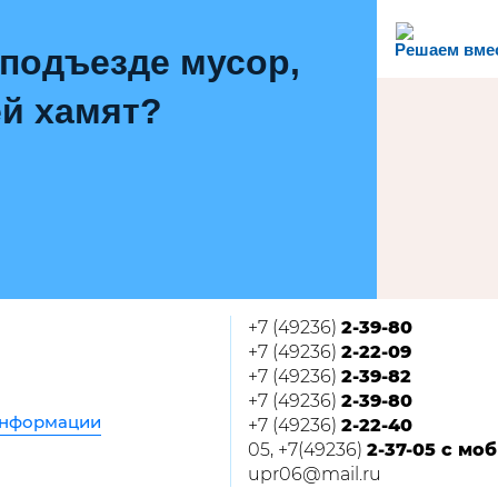
Решаем вме
 подъезде мусор,
й хамят?
+7 (49236)
2-39-80
+7 (49236)
2-22-09
+7 (49236)
2-39-82
+7 (49236)
2-39-80
информации
+7 (49236)
2-22-40
05, +7(49236)
2-37-05 с мо
upr06@mail.ru