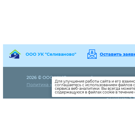
ООО УК "Селиваново"
Оставить заяв
2026 © ООО УК "Селиваново"
+7 (49236)
2-
Для улучшения работы сайта и его взаим
Политика конфиденциальности
соглашаетесь с использованием файлов c
+7 (49236)
2-
сервиса веб-аналитики. Вы всегда может
+7 (49236)
2-
содержащуюся в файлах cookie в течение 
+7 (49236)
2-
+7 (49236)
2-
05, +7(49236)
телефона
upr06@mail.