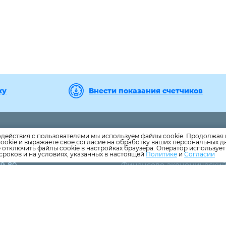
ку
Внести показания счетчиков
39-80
Директор
одействия с пользователями мы используем файлы cookie. Продолжая 
ookie и выражаете своё согласие на обработку ваших персональных 
22-09
Технический отдел
е отключить файлы cookie в настройках браузера. Оператор используе
39-82
Юридический отдел
сроков и на условиях, указанных в настоящей
Политике
и
Согласии
39-80
Финансово-экономически
22-40
отдел
2-37-05 с мобильного
Бухгалтерия
Аварийно-диспетчерская
ru
служба